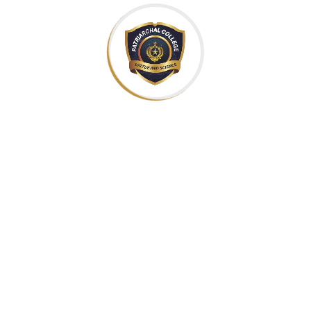
الآباء اللعازريّين في باب توما، قبل أن
ينتقل إلى الإكليريكيّة البولسيّة في (حريصا
- لبنان) ليتابع دراسته من الصفّ الثامن
حتّى البكالوريا القسم الثاني والتي حاز
عليها، العام ١٩٦٦، بفرعيها اللبنانيّ
والفرنسيّ.
انضمّ بعدها إلى الابتداء في مدينة «غاب»
الفرنسيّة على يد الآباء البيض، ثمّ تابع
دراسته الفلسفيّة واللاهوتيّة فنال إجازة
الفلسفة من الجامعة اللبنانيّة واللاهوت من
معهد القدّيس بولس في حريصا، وأبرز
قسَمه النهائيّ في ٢٥ من آذار ١٩٧٣ بين
يدَي الرئيس العام حبيب باشا.
خدمته الكهنوتية