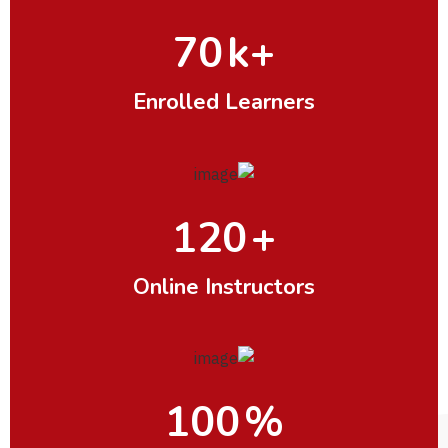
70
k+
Enrolled Learners
120
+
Online Instructors
100
%
INSTRUCTOR